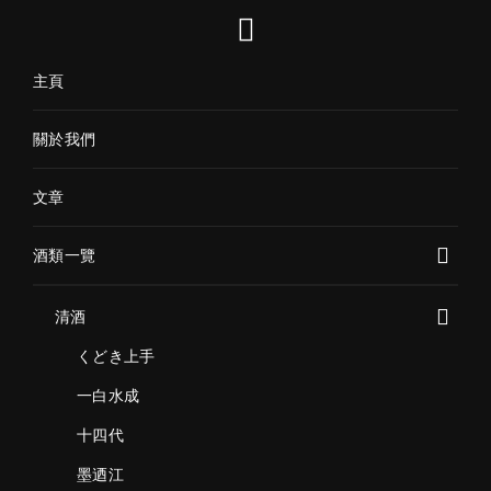
主頁
關於我們
文章
酒類一覽
清酒
くどき上手
一白水成
十四代
墨迺江