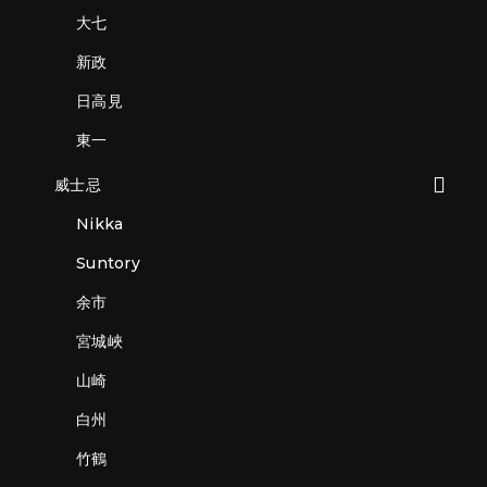
大七
新政
日高見
東一
威士忌
Nikka
Suntory
余市
宮城峽
山崎
白州
竹鶴