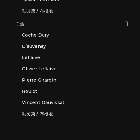
勃艮第 / 布根地
白酒
Coche Dury
D’auvenay
Leflaive
Olivier Leflaive
Pierre Girardin
Roulot
Vincent Dauvissat
勃艮第 / 布根地