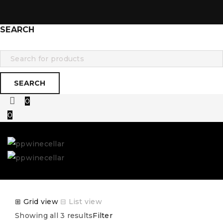
SEARCH
0
0
⊞
Grid view
⊟
List view
Showing all 3 results
Filter