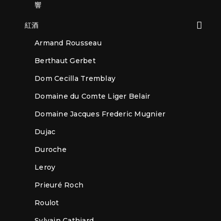
響
紅酒
Armand Rousseau
Berthaut Gerbet
Dom Cecilla Tremblay
Domaine du Comte Liger Belair
Domaine Jacques Frederic Mugnier
Dujac
Duroche
Leroy
Prieuré Roch
Roulot
Sylvain Cathiard