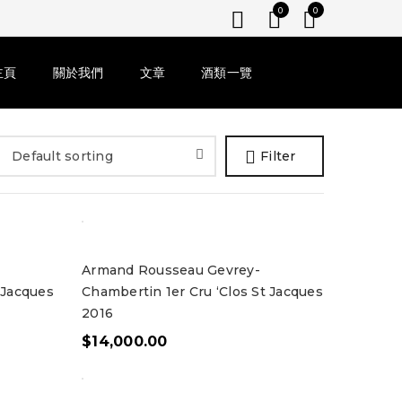
0
0
主頁
關於我們
文章
酒類一覽
Default sorting
Filter
Armand Rousseau Gevrey-
 Jacques
Chambertin 1er Cru ‘Clos St Jacques
2016
$
14,000.00