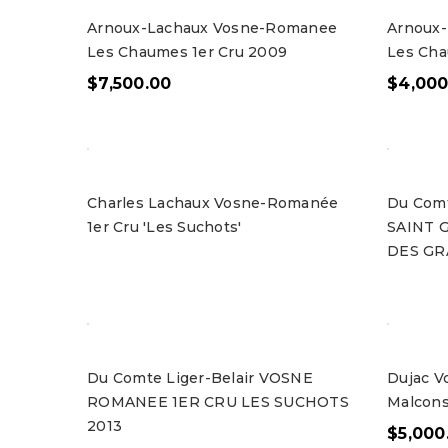
Arnoux-Lachaux Vosne-Romanee
Arnoux
Les Chaumes 1er Cru 2009
Les Cha
$
7,500.00
$
4,000
Charles Lachaux Vosne-Romanée
Du Comt
1er Cru 'Les Suchots'
SAINT 
DES GR
Du Comte Liger-Belair VOSNE
Dujac V
ROMANEE 1ER CRU LES SUCHOTS
Malcons
2013
$
5,000