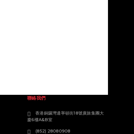
聯絡我們
香港銅鑼灣邊寧頓街18號廣旅集團大
廈6樓A&B室
(852) 28080908