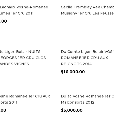
-Lachaux Vosne-Romanee
Cecile Tremblay Red Chamb
umes 1er Cru 2011
Musigny 1er Cru Les Feusse
.00
e Liger-Belair NUITS
Du Comte Liger-Belair VO
GEORGES 1ER CRU CLOS
ROMANEE 1ER CRU AUX
ANDES VIGNES
REIGNOTS 2014
$
16,000.00
osne Romanee 1er Cru Aux
Dujac Vosne Romanee 1er C
orts 2011
Malconsorts 2012
.00
$
5,000.00