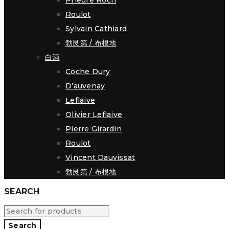
Prieuré Roch
Roulot
Sylvain Cathiard
勃艮第 / 布根地
白酒
Coche Dury
D’auvenay
Leflaive
Olivier Leflaive
Pierre Girardin
Roulot
Vincent Dauvissat
勃艮第 / 布根地
SEARCH