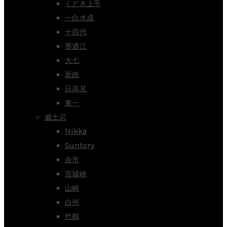
くどき上手
一白水成
十四代
墨迺江
大七
新政
日高見
東一
威士忌
Nikka
Suntory
余市
宮城峽
山崎
白州
竹鶴