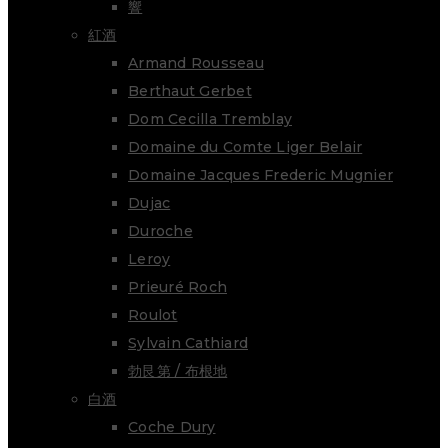
響
紅酒
Armand Rousseau
Berthaut Gerbet
Dom Cecilla Tremblay
Domaine du Comte Liger Belair
Domaine Jacques Frederic Mugnier
Dujac
Duroche
Leroy
Prieuré Roch
Roulot
Sylvain Cathiard
勃艮第 / 布根地
白酒
Coche Dury