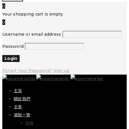
0
Your shopping cart is empty
0
Username or email address
Password
Forgot Your Password?
Sign up
主頁
關於我們
文章
酒類一覽
清酒