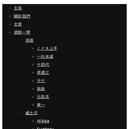
主頁
關於我們
文章
酒類一覽
清酒
くどき上手
一白水成
十四代
墨迺江
大七
新政
日高見
東一
威士忌
Nikka