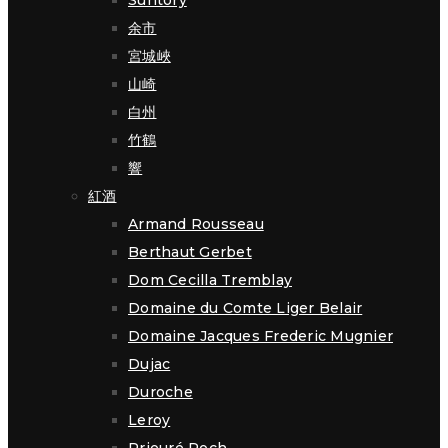
Suntory
余市
宮城峽
山崎
白州
竹鶴
響
紅酒
Armand Rousseau
Berthaut Gerbet
Dom Cecilla Tremblay
Domaine du Comte Liger Belair
Domaine Jacques Frederic Mugnier
Dujac
Duroche
Leroy