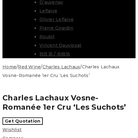
D’auvenay
Leflaive
Olivier Leflaive
Pierre Girardin
Roulot
Vincent Dauvissat
勃艮第 / 布根地
Home
/
Red Wine
/
Charles Lachaux
/
Charles Lachaux
Vosne-Romanée 1er Cru ‘Les Suchots’
Charles Lachaux Vosne-
Romanée 1er Cru ‘Les Suchots’
Wishlist