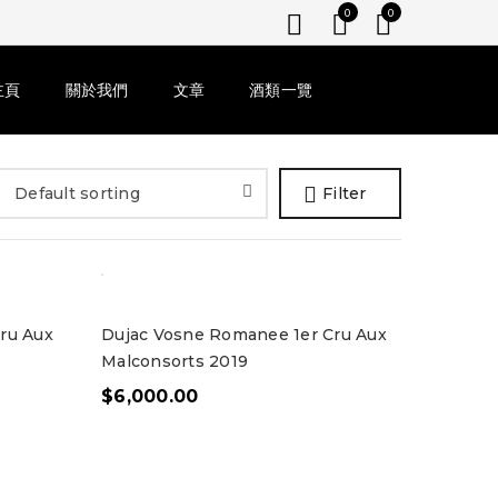
0
0
主頁
關於我們
文章
酒類一覽
Default sorting
Filter
ru Aux
Dujac Vosne Romanee 1er Cru Aux
Malconsorts 2019
$
6,000.00