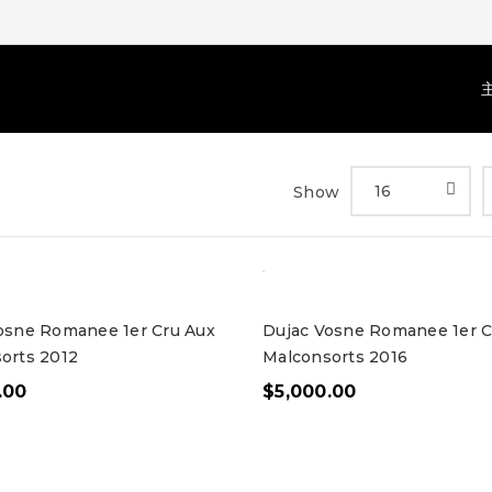
16
Show
osne Romanee 1er Cru Aux
Dujac Vosne Romanee 1er C
orts 2012
Malconsorts 2016
.00
$
5,000.00