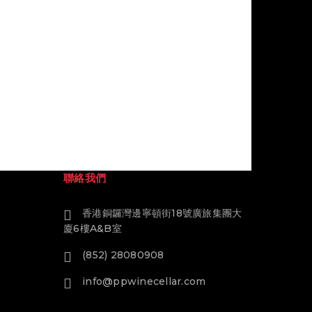
聯絡我們
香港銅鑼灣邊寧頓街18號廣旅集團大
廈6樓A&B室
(852) 28080908
info@ppwinecellar.com