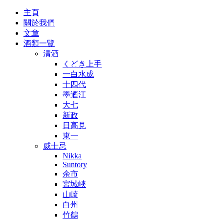
主頁
關於我們
文章
酒類一覽
清酒
くどき上手
一白水成
十四代
墨迺江
大七
新政
日高見
東一
威士忌
Nikka
Suntory
余市
宮城峽
山崎
白州
竹鶴