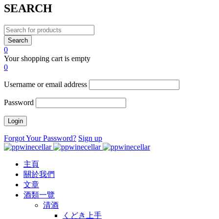
SEARCH
0
Your shopping cart is empty
0
Username or email address
Password
Forgot Your Password?
Sign up
主頁
關於我們
文章
酒類一覽
清酒
くどき上手