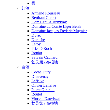
響
紅酒
Armand Rousseau
Berthaut Gerbet
Dom Cecilla Tremblay
Domaine du Comte Liger Belair
Domaine Jacques Frederic Mugnier
Dujac
Duroche
Leroy
Prieuré Roch
Roulot
Sylvain Cathiard
勃艮第 / 布根地
白酒
Coche Dury
D’auvenay
Leflaive
Olivier Leflaive
Pierre Girardin
Roulot
Vincent Dauvissat
勃艮第 / 布根地