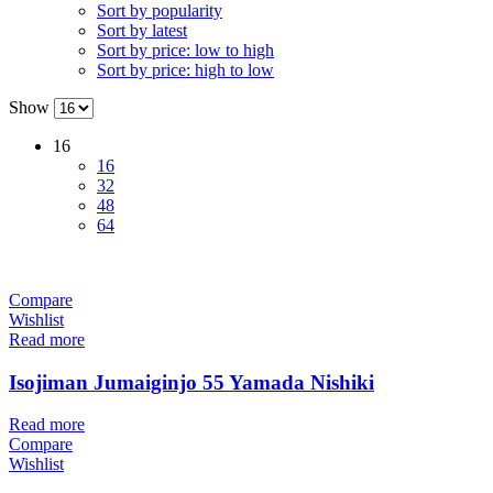
Sort by popularity
Sort by latest
Sort by price: low to high
Sort by price: high to low
Show
16
16
32
48
64
Compare
Wishlist
Read more
Isojiman Jumaiginjo 55 Yamada Nishiki
Read more
Compare
Wishlist