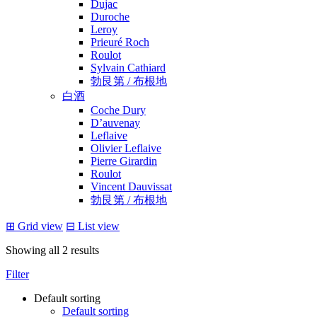
Dujac
Duroche
Leroy
Prieuré Roch
Roulot
Sylvain Cathiard
勃艮第 / 布根地
白酒
Coche Dury
D’auvenay
Leflaive
Olivier Leflaive
Pierre Girardin
Roulot
Vincent Dauvissat
勃艮第 / 布根地
⊞
Grid view
⊟
List view
Showing all 2 results
Filter
Default sorting
Default sorting