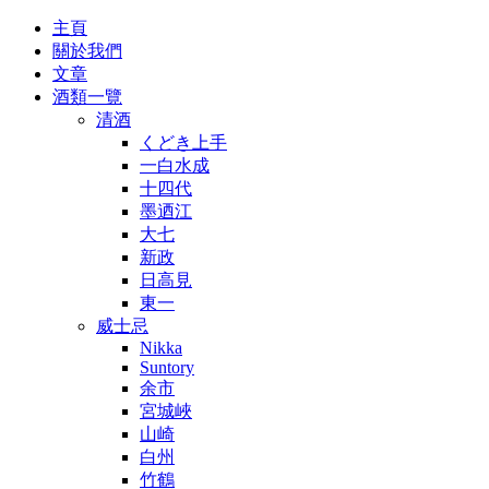
主頁
關於我們
文章
酒類一覽
清酒
くどき上手
一白水成
十四代
墨迺江
大七
新政
日高見
東一
威士忌
Nikka
Suntory
余市
宮城峽
山崎
白州
竹鶴