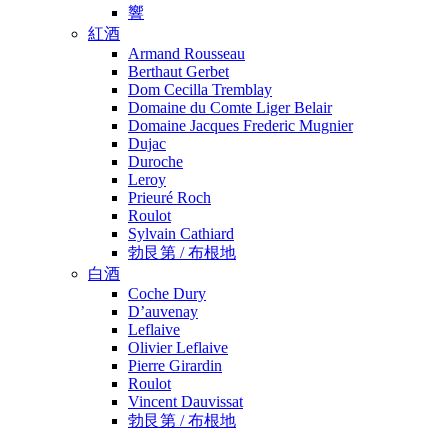
響
紅酒
Armand Rousseau
Berthaut Gerbet
Dom Cecilla Tremblay
Domaine du Comte Liger Belair
Domaine Jacques Frederic Mugnier
Dujac
Duroche
Leroy
Prieuré Roch
Roulot
Sylvain Cathiard
勃艮第 / 布根地
白酒
Coche Dury
D’auvenay
Leflaive
Olivier Leflaive
Pierre Girardin
Roulot
Vincent Dauvissat
勃艮第 / 布根地