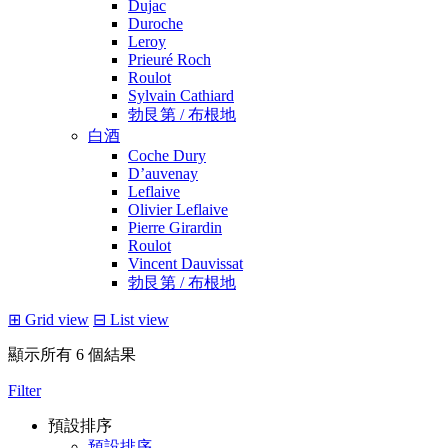
Dujac
Duroche
Leroy
Prieuré Roch
Roulot
Sylvain Cathiard
勃艮第 / 布根地
白酒
Coche Dury
D’auvenay
Leflaive
Olivier Leflaive
Pierre Girardin
Roulot
Vincent Dauvissat
勃艮第 / 布根地
⊞
Grid view
⊟
List view
顯示所有 6 個結果
Filter
預設排序
預設排序