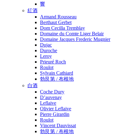
響
紅酒
Armand Rousseau
Berthaut Gerbet
Dom Cecilla Tremblay
Domaine du Comte Liger Belair
Domaine Jacques Frederic Mugnier
Dujac
Duroche
Leroy
Prieuré Roch
Roulot
Sylvain Cathiard
勃艮第 / 布根地
白酒
Coche Dury
D’auvenay
Leflaive
Olivier Leflaive
Pierre Girardin
Roulot
Vincent Dauvissat
勃艮第 / 布根地