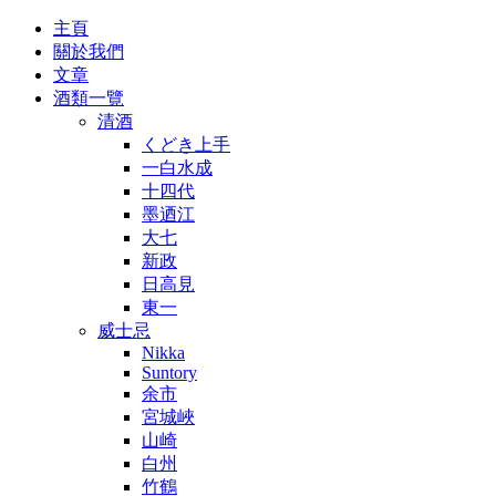
主頁
關於我們
文章
酒類一覽
清酒
くどき上手
一白水成
十四代
墨迺江
大七
新政
日高見
東一
威士忌
Nikka
Suntory
余市
宮城峽
山崎
白州
竹鶴