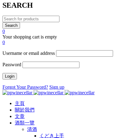
SEARCH
0
Your shopping cart is empty
0
Username or email address
Password
Forgot Your Password?
Sign up
主頁
關於我們
文章
酒類一覽
清酒
くどき上手