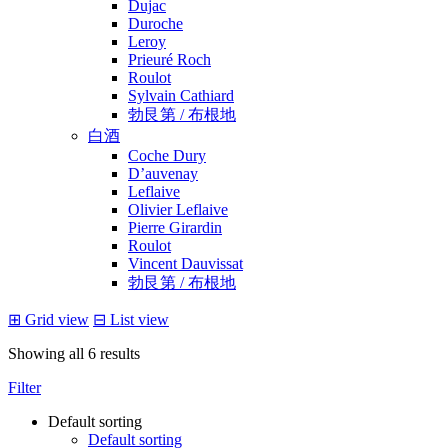
Dujac
Duroche
Leroy
Prieuré Roch
Roulot
Sylvain Cathiard
勃艮第 / 布根地
白酒
Coche Dury
D’auvenay
Leflaive
Olivier Leflaive
Pierre Girardin
Roulot
Vincent Dauvissat
勃艮第 / 布根地
⊞
Grid view
⊟
List view
Showing all 6 results
Filter
Default sorting
Default sorting