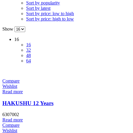
Sort by popularity
Sort by latest
Sort by price: low to high
Sort by price: high to low
Show
16
16
32
48
64
Compare
Wishlist
Read more
HAKUSHU 12 Years
6307002
Read more
Compare
Wishlist