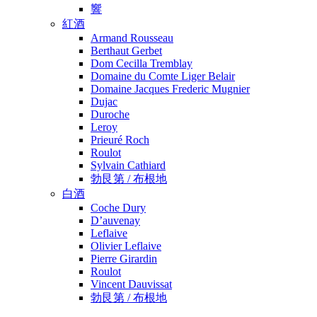
響
紅酒
Armand Rousseau
Berthaut Gerbet
Dom Cecilla Tremblay
Domaine du Comte Liger Belair
Domaine Jacques Frederic Mugnier
Dujac
Duroche
Leroy
Prieuré Roch
Roulot
Sylvain Cathiard
勃艮第 / 布根地
白酒
Coche Dury
D’auvenay
Leflaive
Olivier Leflaive
Pierre Girardin
Roulot
Vincent Dauvissat
勃艮第 / 布根地