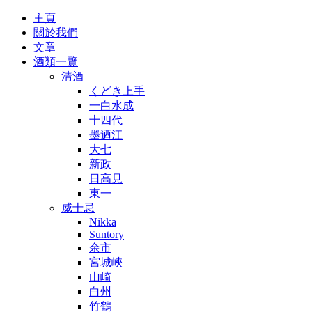
主頁
關於我們
文章
酒類一覽
清酒
くどき上手
一白水成
十四代
墨迺江
大七
新政
日高見
東一
威士忌
Nikka
Suntory
余市
宮城峽
山崎
白州
竹鶴