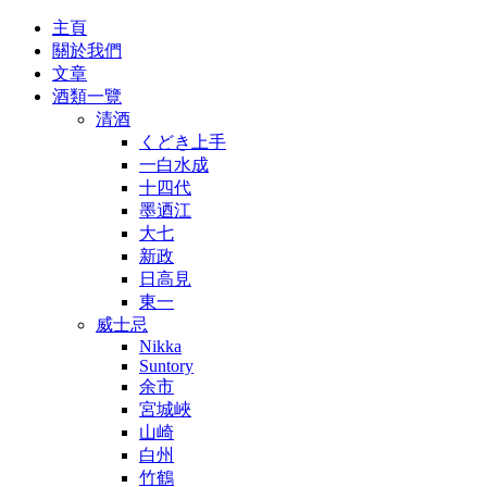
主頁
關於我們
文章
酒類一覽
清酒
くどき上手
一白水成
十四代
墨迺江
大七
新政
日高見
東一
威士忌
Nikka
Suntory
余市
宮城峽
山崎
白州
竹鶴