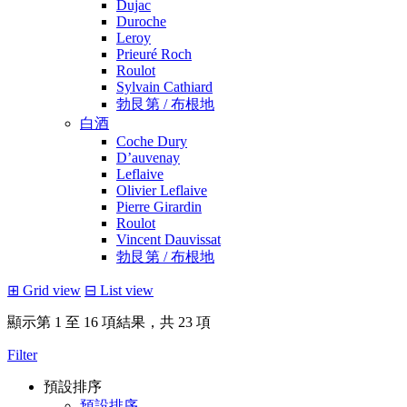
Dujac
Duroche
Leroy
Prieuré Roch
Roulot
Sylvain Cathiard
勃艮第 / 布根地
白酒
Coche Dury
D’auvenay
Leflaive
Olivier Leflaive
Pierre Girardin
Roulot
Vincent Dauvissat
勃艮第 / 布根地
⊞
Grid view
⊟
List view
顯示第 1 至 16 項結果，共 23 項
Filter
預設排序
預設排序