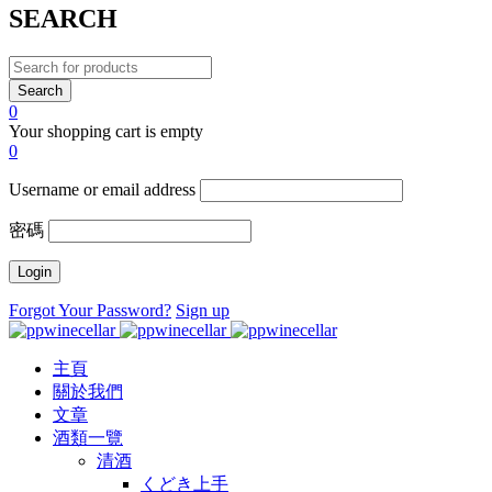
SEARCH
0
Your shopping cart is empty
0
Username or email address
密碼
Forgot Your Password?
Sign up
主頁
關於我們
文章
酒類一覽
清酒
くどき上手