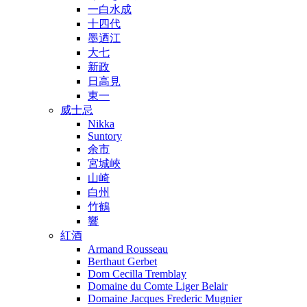
一白水成
十四代
墨迺江
大七
新政
日高見
東一
威士忌
Nikka
Suntory
余市
宮城峽
山崎
白州
竹鶴
響
紅酒
Armand Rousseau
Berthaut Gerbet
Dom Cecilla Tremblay
Domaine du Comte Liger Belair
Domaine Jacques Frederic Mugnier