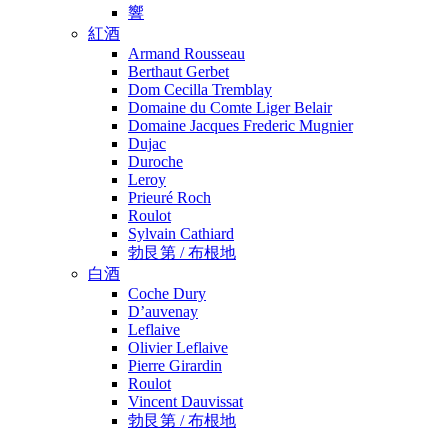
響
紅酒
Armand Rousseau
Berthaut Gerbet
Dom Cecilla Tremblay
Domaine du Comte Liger Belair
Domaine Jacques Frederic Mugnier
Dujac
Duroche
Leroy
Prieuré Roch
Roulot
Sylvain Cathiard
勃艮第 / 布根地
白酒
Coche Dury
D’auvenay
Leflaive
Olivier Leflaive
Pierre Girardin
Roulot
Vincent Dauvissat
勃艮第 / 布根地