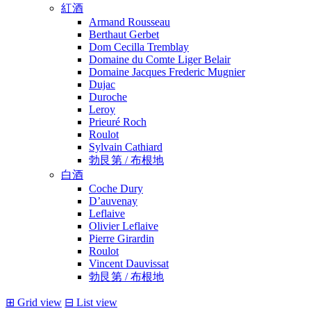
紅酒
Armand Rousseau
Berthaut Gerbet
Dom Cecilla Tremblay
Domaine du Comte Liger Belair
Domaine Jacques Frederic Mugnier
Dujac
Duroche
Leroy
Prieuré Roch
Roulot
Sylvain Cathiard
勃艮第 / 布根地
白酒
Coche Dury
D’auvenay
Leflaive
Olivier Leflaive
Pierre Girardin
Roulot
Vincent Dauvissat
勃艮第 / 布根地
⊞
Grid view
⊟
List view