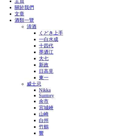
主頁
關於我們
文章
酒類一覽
清酒
くどき上手
一白水成
十四代
墨迺江
大七
新政
日高見
東一
威士忌
Nikka
Suntory
余市
宮城峽
山崎
白州
竹鶴
響