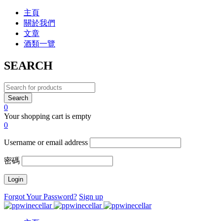
主頁
關於我們
文章
酒類一覽
SEARCH
0
Your shopping cart is empty
0
Username or email address
密碼
Forgot Your Password?
Sign up