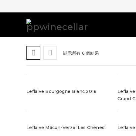
顯示所有 6 個結果
Leflaive Bourgogne Blanc 2018
Leflaiv
Grand C
Leflaive Mâcon-Verzé 'Les Chênes'
Leflaiv