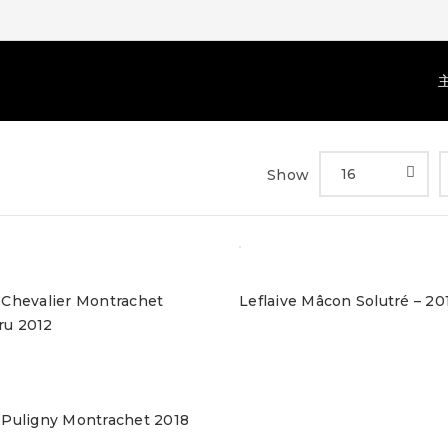
16
Show
e Chevalier Montrachet
Leflaive Mâcon Solutré – 20
ru 2012
e Puligny Montrachet 2018