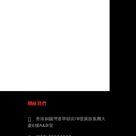
聯絡我們
香港銅鑼灣邊寧頓街18號廣旅集團大
廈6樓A&B室