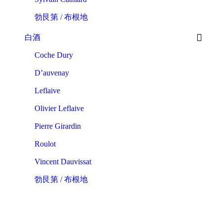
勃艮第 / 布根地
白酒
Coche Dury
D’auvenay
Leflaive
Olivier Leflaive
Pierre Girardin
Roulot
Vincent Dauvissat
勃艮第 / 布根地