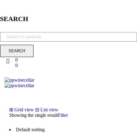
SEARCH
0
0
⊞
Grid view
⊟
List view
Showing the single result
Filter
Default sorting