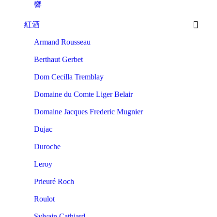
響
紅酒
Armand Rousseau
Berthaut Gerbet
Dom Cecilla Tremblay
Domaine du Comte Liger Belair
Domaine Jacques Frederic Mugnier
Dujac
Duroche
Leroy
Prieuré Roch
Roulot
Sylvain Cathiard