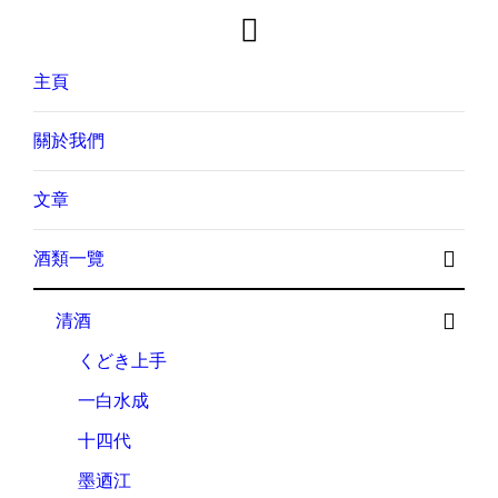
主頁
關於我們
文章
酒類一覽
清酒
くどき上手
一白水成
十四代
墨迺江