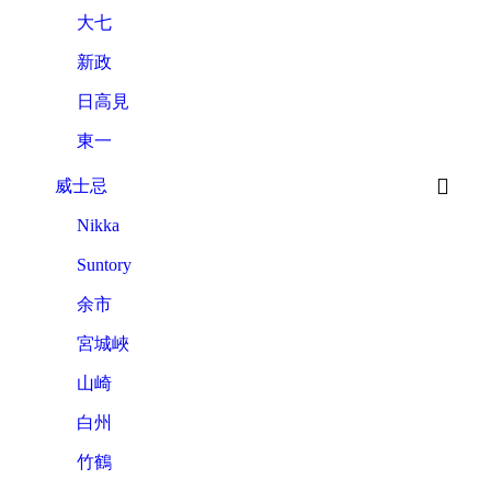
大七
新政
日高見
東一
威士忌
Nikka
Suntory
余市
宮城峽
山崎
白州
竹鶴