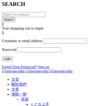
SEARCH
0
Your shopping cart is empty
0
Username or email address
Password
Forgot Your Password?
Sign up
主頁
關於我們
文章
酒類一覽
清酒
くどき上手