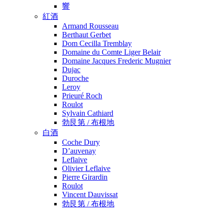
響
紅酒
Armand Rousseau
Berthaut Gerbet
Dom Cecilla Tremblay
Domaine du Comte Liger Belair
Domaine Jacques Frederic Mugnier
Dujac
Duroche
Leroy
Prieuré Roch
Roulot
Sylvain Cathiard
勃艮第 / 布根地
白酒
Coche Dury
D’auvenay
Leflaive
Olivier Leflaive
Pierre Girardin
Roulot
Vincent Dauvissat
勃艮第 / 布根地