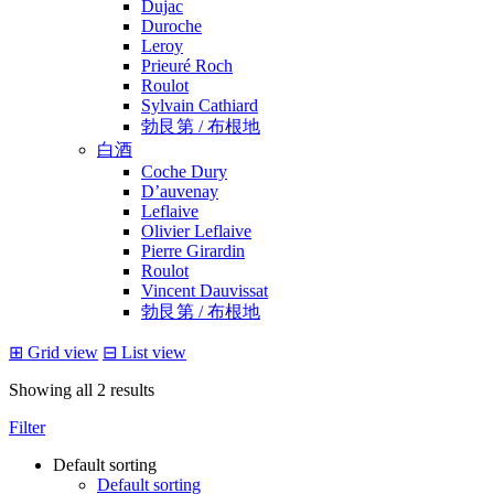
Dujac
Duroche
Leroy
Prieuré Roch
Roulot
Sylvain Cathiard
勃艮第 / 布根地
白酒
Coche Dury
D’auvenay
Leflaive
Olivier Leflaive
Pierre Girardin
Roulot
Vincent Dauvissat
勃艮第 / 布根地
⊞
Grid view
⊟
List view
Showing all 2 results
Filter
Default sorting
Default sorting