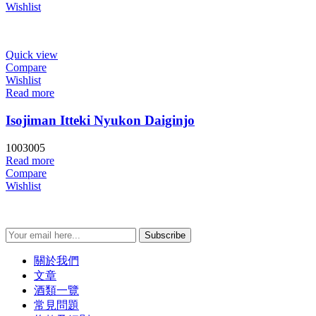
Wishlist
Quick view
Compare
Wishlist
Read more
Isojiman Itteki Nyukon Daiginjo
1003005
Read more
Compare
Wishlist
Subscribe
關於我們
文章
酒類一覽
常見問題