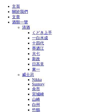
主頁
關於我們
文章
酒類一覽
清酒
くどき上手
一白水成
十四代
墨迺江
大七
新政
日高見
東一
威士忌
Nikka
Suntory
余市
宮城峽
山崎
白州
竹鶴