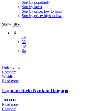
Sort by popularity
Sort by latest
Sort by price: low to high
Sort by price: high to low
Show
16
16
32
48
64
Quick view
Compare
Wishlist
Read more
Isojiman Itteki Nyukon Daiginjo
1003004
Read more
Compare