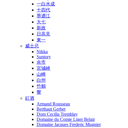
一白水成
十四代
墨迺江
大七
新政
日高見
東一
威士忌
Nikka
Suntory
余市
宮城峽
山崎
白州
竹鶴
響
紅酒
Armand Rousseau
Berthaut Gerbet
Dom Cecilla Tremblay
Domaine du Comte Liger Belair
Domaine Jacques Frederic Mugnier