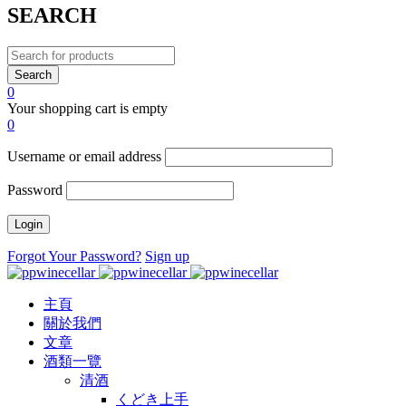
SEARCH
0
Your shopping cart is empty
0
Username or email address
Password
Forgot Your Password?
Sign up
主頁
關於我們
文章
酒類一覽
清酒
くどき上手