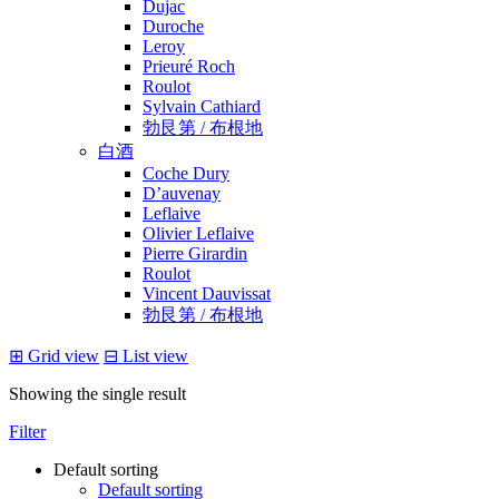
Dujac
Duroche
Leroy
Prieuré Roch
Roulot
Sylvain Cathiard
勃艮第 / 布根地
白酒
Coche Dury
D’auvenay
Leflaive
Olivier Leflaive
Pierre Girardin
Roulot
Vincent Dauvissat
勃艮第 / 布根地
⊞
Grid view
⊟
List view
Showing the single result
Filter
Default sorting
Default sorting