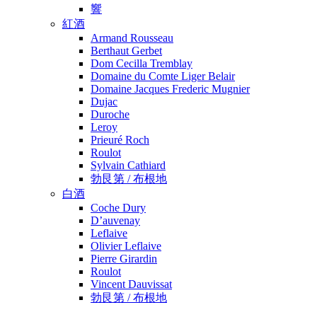
響
紅酒
Armand Rousseau
Berthaut Gerbet
Dom Cecilla Tremblay
Domaine du Comte Liger Belair
Domaine Jacques Frederic Mugnier
Dujac
Duroche
Leroy
Prieuré Roch
Roulot
Sylvain Cathiard
勃艮第 / 布根地
白酒
Coche Dury
D’auvenay
Leflaive
Olivier Leflaive
Pierre Girardin
Roulot
Vincent Dauvissat
勃艮第 / 布根地