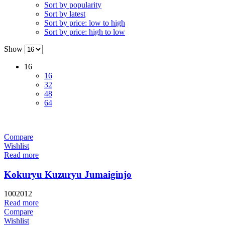
Sort by popularity
Sort by latest
Sort by price: low to high
Sort by price: high to low
Show
16
16
32
48
64
Compare
Wishlist
Read more
Kokuryu Kuzuryu Jumaiginjo
1002012
Read more
Compare
Wishlist