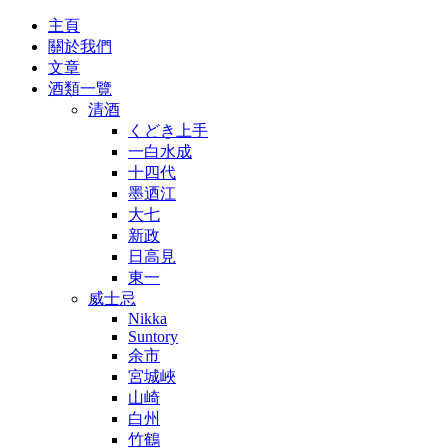
主頁
關於我們
文章
酒類一覽
清酒
くどき上手
一白水成
十四代
墨迺江
大七
新政
日高見
東一
威士忌
Nikka
Suntory
余市
宮城峽
山崎
白州
竹鶴