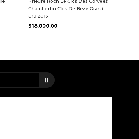
le
Prieure Roch Le Clos Des Corvees
Chambertin Clos De Beze Grand
Cru 2015
$
18,000.00