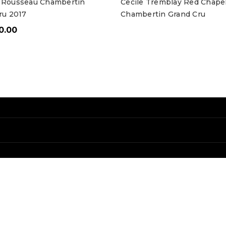
 Rousseau Chambertin
Cecile Tremblay Red Chapel
ru 2017
Chambertin Grand Cru
0.00