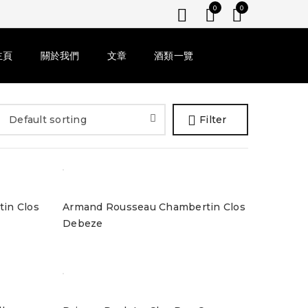
0
0
主頁
關於我們
文章
酒類一覽
Default sorting
Filter
in Clos
Armand Rousseau Chambertin Clos
Debeze