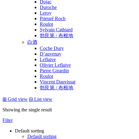
Dujac
Duroche
Leroy
Prieuré Roch
Roulot
Sylvain Cathiard
勃艮第 / 布根地
白酒
Coche Dury
D’auvenay
Leflaive
Olivier Leflaive
Pierre Girardin
Roulot
Vincent Dauvissat
勃艮第 / 布根地
⊞
Grid view
⊟
List view
Showing the single result
Filter
Default sorting
Default sorting