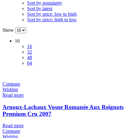
Sort by popularity
Sort by latest
Sort by price: low to high
Sort by price: high to low
Show
16
16
32
48
64
Compare
Wishlist
Read more
Arnoux-Lachaux Vosne Romanée Aux Reignots
Premium Cru 2007
Read more
Compare
Wishlist