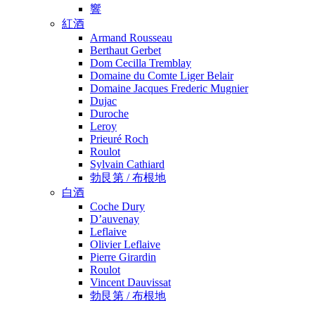
響
紅酒
Armand Rousseau
Berthaut Gerbet
Dom Cecilla Tremblay
Domaine du Comte Liger Belair
Domaine Jacques Frederic Mugnier
Dujac
Duroche
Leroy
Prieuré Roch
Roulot
Sylvain Cathiard
勃艮第 / 布根地
白酒
Coche Dury
D’auvenay
Leflaive
Olivier Leflaive
Pierre Girardin
Roulot
Vincent Dauvissat
勃艮第 / 布根地