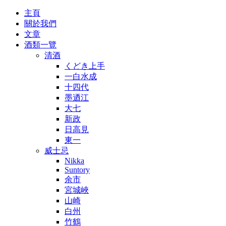
主頁
關於我們
文章
酒類一覽
清酒
くどき上手
一白水成
十四代
墨迺江
大七
新政
日高見
東一
威士忌
Nikka
Suntory
余市
宮城峽
山崎
白州
竹鶴