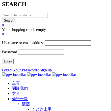
SEARCH
0
Your shopping cart is empty
0
Username or email address
Password
Forgot Your Password?
Sign up
主頁
關於我們
文章
酒類一覽
清酒
くどき上手