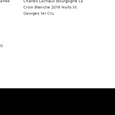
manee
Charles Lachaux Bourgogne La
Croix Blanche 2019 Nuits St
Georges 1er Cru
11