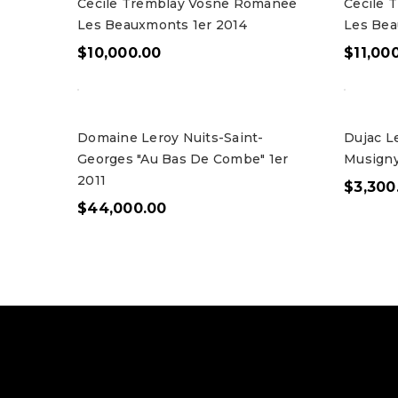
Cecile Tremblay Vosne Romanee
Cecile 
Les Beauxmonts 1er 2014
Les Bea
$
10,000.00
$
11,00
Domaine Leroy Nuits-Saint-
Dujac L
Georges "Au Bas De Combe" 1er
Musigny
2011
$
3,300
$
44,000.00