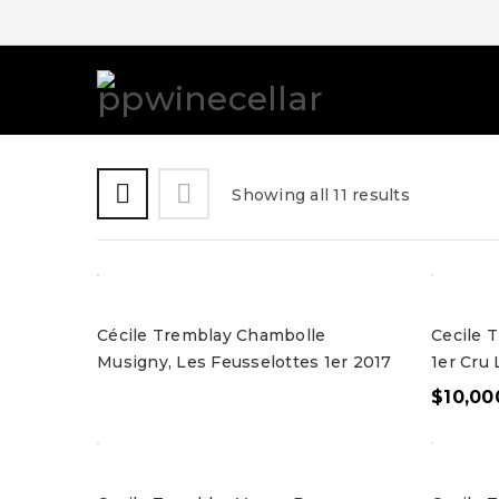
Showing all 11 results
Cécile Tremblay Chambolle
Cecile 
Musigny, Les Feusselottes 1er 2017
1er Cru
$
10,00