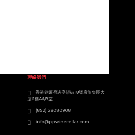
聯絡我們
香港銅鑼灣邊寧頓街18號廣旅集團大
廈6樓A&B室
(852) 28080908
info@ppwinecellar.com