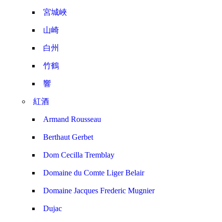
宮城峽
山崎
白州
竹鶴
響
紅酒
Armand Rousseau
Berthaut Gerbet
Dom Cecilla Tremblay
Domaine du Comte Liger Belair
Domaine Jacques Frederic Mugnier
Dujac