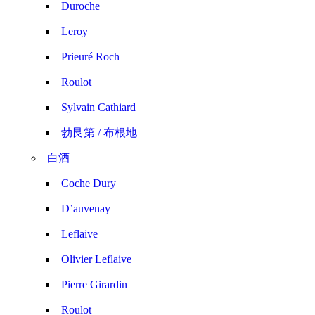
Duroche
Leroy
Prieuré Roch
Roulot
Sylvain Cathiard
勃艮第 / 布根地
白酒
Coche Dury
D’auvenay
Leflaive
Olivier Leflaive
Pierre Girardin
Roulot