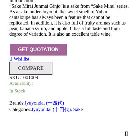
Introduction :
“Sake Mirai Junmai Ginjo”is a sake from “Sake Mirai”series.
As a sake under Juyodai, the sweet smell of Yubari
cantaloupe has always been a feature that cannot be
replicated. In addition, it is also full of fruity aromas such as
pear, banana syrup, and apple. It has a full taste and high
degree of variation. It is also an excellent table wine.
Wishlist
COMPARE
SKU:
1001009
Availability:
In Stock
Brands:
Jyuyondai (十四代)
Categories:
Jyuyondai (十四代)
,
Sake