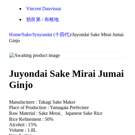
Vincent Dauvissat
勃艮第 / 布根地
Home
/
Sake
/
Jyuyondai (十四代)
/
Juyondai Sake Mirai Jumai
Ginjo
Juyondai Sake Mirai Jumai
Ginjo
Manufacturer : Takagi Sake Maker
Place of Production : Yamagata Prefecture
Raw Material : Sake Merai、Japanese Sake Rice
Rice Refinement : 50%
Alcohol : 15%
Volume : 1.8L