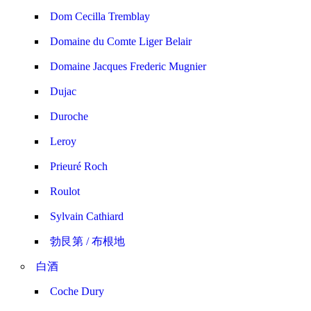
Dom Cecilla Tremblay
Domaine du Comte Liger Belair
Domaine Jacques Frederic Mugnier
Dujac
Duroche
Leroy
Prieuré Roch
Roulot
Sylvain Cathiard
勃艮第 / 布根地
白酒
Coche Dury