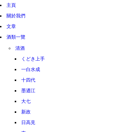
主頁
關於我們
文章
酒類一覽
清酒
くどき上手
一白水成
十四代
墨迺江
大七
新政
日高見