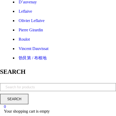
D’auvenay
Leflaive
Olivier Leflaive
Pierre Girardin
Roulot
Vincent Dauvissat
勃艮第 / 布根地
SEARCH
0
Your shopping cart is empty