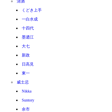
清酒
くどき上手
一白水成
十四代
墨迺江
大七
新政
日高見
東一
威士忌
Nikka
Suntory
余市