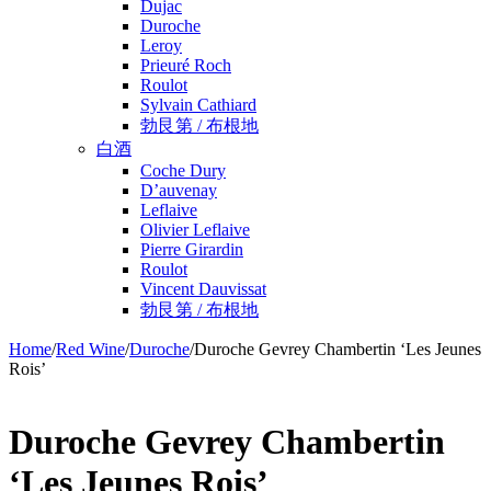
Dujac
Duroche
Leroy
Prieuré Roch
Roulot
Sylvain Cathiard
勃艮第 / 布根地
白酒
Coche Dury
D’auvenay
Leflaive
Olivier Leflaive
Pierre Girardin
Roulot
Vincent Dauvissat
勃艮第 / 布根地
Home
/
Red Wine
/
Duroche
/
Duroche Gevrey Chambertin ‘Les Jeunes
Rois’
Duroche Gevrey Chambertin
‘Les Jeunes Rois’