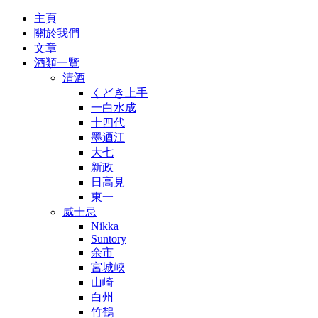
主頁
關於我們
文章
酒類一覽
清酒
くどき上手
一白水成
十四代
墨迺江
大七
新政
日高見
東一
威士忌
Nikka
Suntory
余市
宮城峽
山崎
白州
竹鶴