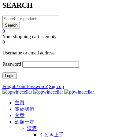
SEARCH
0
Your shopping cart is empty
0
Username or email address
Password
Forgot Your Password?
Sign up
主頁
關於我們
文章
酒類一覽
清酒
くどき上手