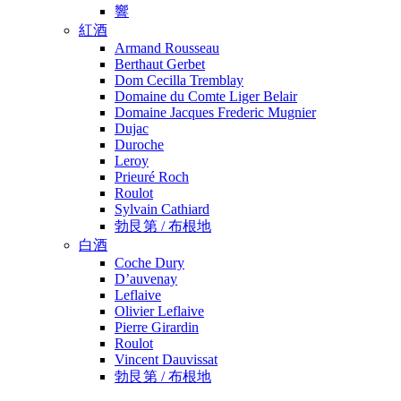
響
紅酒
Armand Rousseau
Berthaut Gerbet
Dom Cecilla Tremblay
Domaine du Comte Liger Belair
Domaine Jacques Frederic Mugnier
Dujac
Duroche
Leroy
Prieuré Roch
Roulot
Sylvain Cathiard
勃艮第 / 布根地
白酒
Coche Dury
D’auvenay
Leflaive
Olivier Leflaive
Pierre Girardin
Roulot
Vincent Dauvissat
勃艮第 / 布根地