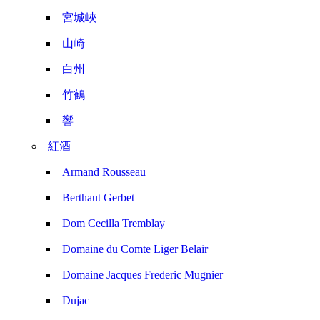
宮城峽
山崎
白州
竹鶴
響
紅酒
Armand Rousseau
Berthaut Gerbet
Dom Cecilla Tremblay
Domaine du Comte Liger Belair
Domaine Jacques Frederic Mugnier
Dujac