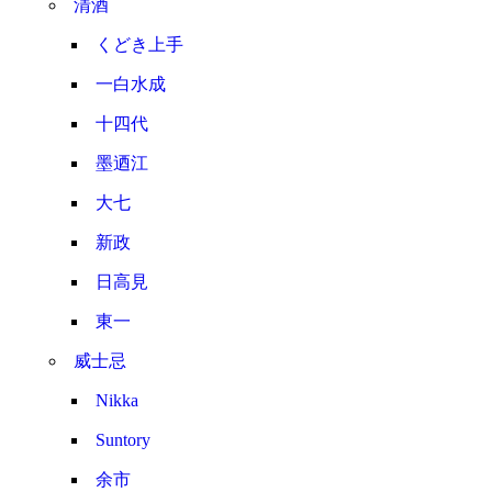
清酒
くどき上手
一白水成
十四代
墨迺江
大七
新政
日高見
東一
威士忌
Nikka
Suntory
余市