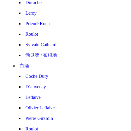
Duroche
Leroy
Prieuré Roch
Roulot
Sylvain Cathiard
勃艮第 / 布根地
白酒
Coche Dury
D’auvenay
Leflaive
Olivier Leflaive
Pierre Girardin
Roulot