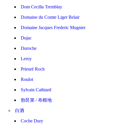
Dom Cecilla Tremblay
Domaine du Comte Liger Belair
Domaine Jacques Frederic Mugnier
Dujac
Duroche
Leroy
Prieuré Roch
Roulot
Sylvain Cathiard
勃艮第 / 布根地
白酒
Coche Dury