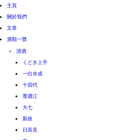
主頁
關於我們
文章
酒類一覽
清酒
くどき上手
一白水成
十四代
墨迺江
大七
新政
日高見