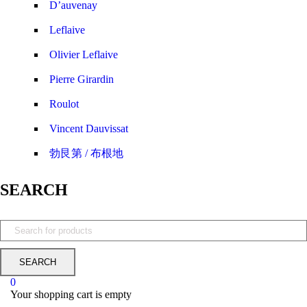
D’auvenay
Leflaive
Olivier Leflaive
Pierre Girardin
Roulot
Vincent Dauvissat
勃艮第 / 布根地
SEARCH
0
Your shopping cart is empty