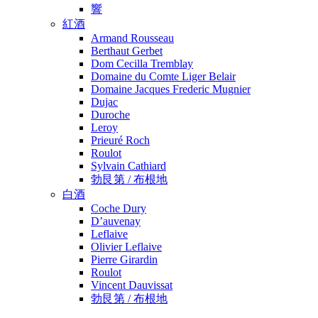
響
紅酒
Armand Rousseau
Berthaut Gerbet
Dom Cecilla Tremblay
Domaine du Comte Liger Belair
Domaine Jacques Frederic Mugnier
Dujac
Duroche
Leroy
Prieuré Roch
Roulot
Sylvain Cathiard
勃艮第 / 布根地
白酒
Coche Dury
D’auvenay
Leflaive
Olivier Leflaive
Pierre Girardin
Roulot
Vincent Dauvissat
勃艮第 / 布根地