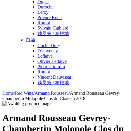
Dujac
Duroche
Leroy
Prieuré Roch
Roulot
Sylvain Cathiard
勃艮第 / 布根地
白酒
Coche Dury
D’auvenay
Leflaive
Olivier Leflaive
Pierre Girardin
Roulot
Vincent Dauvissat
勃艮第 / 布根地
Home
/
Red Wine
/
Armand Rousseau
/
Armand Rousseau Gevrey-
Chambertin Molopole Clos du Chateau 2018
Armand Rousseau Gevrey-
Chambertin Molopole Clos du