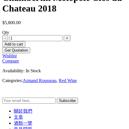
Chateau 2018
$
5,800.00
Qty
Add to cart
Wishlist
Compare
Availability:
In Stock
Categories:
Armand Rousseau
,
Red Wine
Subscribe
關於我們
文章
酒類一覽