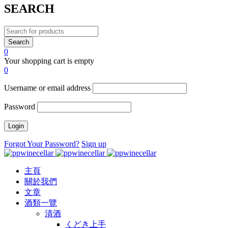
SEARCH
0
Your shopping cart is empty
0
Username or email address
Password
Forgot Your Password?
Sign up
主頁
關於我們
文章
酒類一覽
清酒
くどき上手