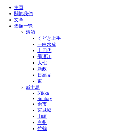
主頁
關於我們
文章
酒類一覽
清酒
くどき上手
一白水成
十四代
墨迺江
大七
新政
日高見
東一
威士忌
Nikka
Suntory
余市
宮城峽
山崎
白州
竹鶴